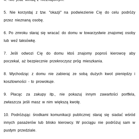
5. Nie korzystaj z tzw. "okazji" na podwiezienie Cię do celu podróży
przez nieznaną osobę.
6. Po zmroku staraj się wracać do domu w towarzystwie znajomej osoby
lub weź taksówkę.
7. Jeśli odwozi Cię do domu ktoś znajomy poproś kierowcę aby
poczekał, aż bezpiecznie przekroczysz próg mieszkania.
8. Wychodząc z domu nie zabieraj ze sobą dużych kwot pieniędzy i
kosztowności - to prowokuje.
9. Płacąc za zakupy itp., nie pokazuj innym zawartości portfela,
zwłaszcza jeśli masz w nim większą kwotę.
10. Podróżując środkami komunikacji publicznej staraj się siadać wśród
innych pasażerów lub blisko kierowcy. W pociągu nie podróżuj sam w
pustym przedziale.