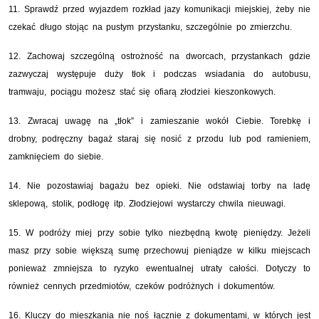
11. Sprawdź przed wyjazdem rozkład jazy komunikacji miejskiej, żeby nie
czekać długo stojąc na pustym przystanku, szczególnie po zmierzchu.
12. Zachowaj szczególną ostrożność na dworcach, przystankach gdzie
zazwyczaj występuje duży tłok i podczas wsiadania do autobusu,
tramwaju, pociągu możesz stać się ofiarą złodziei kieszonkowych.
13. Zwracaj uwagę na „tłok” i zamieszanie wokół Ciebie. Torebkę i
drobny, podręczny bagaż staraj się nosić z przodu lub pod ramieniem,
zamknięciem do siebie.
14. Nie pozostawiaj bagażu bez opieki. Nie odstawiaj torby na ladę
sklepową, stolik, podłogę itp. Złodziejowi wystarczy chwila nieuwagi.
15. W podróży miej przy sobie tylko niezbędną kwotę pieniędzy. Jeżeli
masz przy sobie większą sumę przechowuj pieniądze w kilku miejscach
ponieważ zmniejsza to ryzyko ewentualnej utraty całości. Dotyczy to
również cennych przedmiotów, czeków podróżnych i dokumentów.
16. Kluczy do mieszkania nie noś łącznie z dokumentami, w których jest