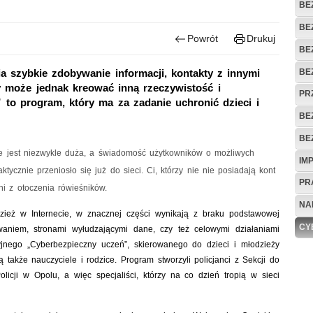
BE
BE
Powrót
Drukuj
BE
BE
a szybkie zdobywanie informacji, kontakty z innymi
y może jednak kreować inną rzeczywistość i
PR
to program, który ma za zadanie uchronić dzieci i
BE
BE
ie jest niezwykle duża, a świadomość użytkowników o możliwych
IM
ktycznie przeniosło się już do sieci. Ci, którzy nie nie posiadają kont
PR
ni z otoczenia rówieśników.
NA
dzież w Internecie, w znacznej części wynikają z braku podstawowej
CY
aniem, stronami wyłudzającymi dane, czy też celowymi działaniami
jnego „Cyberbezpieczny uczeń”, skierowanego do dzieci i młodzieży
 także nauczyciele i rodzice. Program stworzyli policjanci z Sekcji do
icji w Opolu, a więc specjaliści, którzy na co dzień tropią w sieci