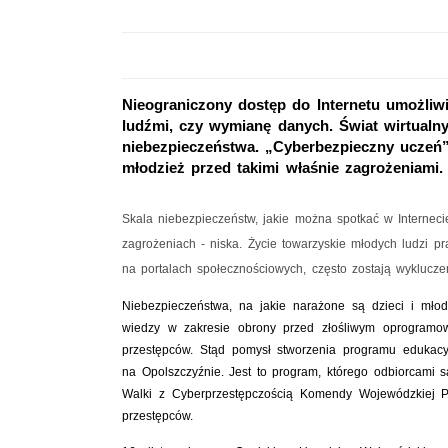
Nieograniczony dostęp do Internetu umożliwi
ludźmi, czy wymianę danych. Świat wirtualn
niebezpieczeństwa. „Cyberbezpieczny uczeń” 
młodzież przed takimi właśnie zagrożeniami.
Skala niebezpieczeństw, jakie można spotkać w Internec
zagrożeniach - niska. Życie towarzyskie młodych ludzi pra
na portalach społecznościowych, często zostają wyklucze
Niebezpieczeństwa, na jakie narażone są dzieci i mło
wiedzy w zakresie obrony przed złośliwym oprogramow
przestępców. Stąd pomysł stworzenia programu edukacy
na Opolszczyźnie. Jest to program, którego odbiorcami są
Walki z Cyberprzestępczością Komendy Wojewódzkiej Pol
przestępców.