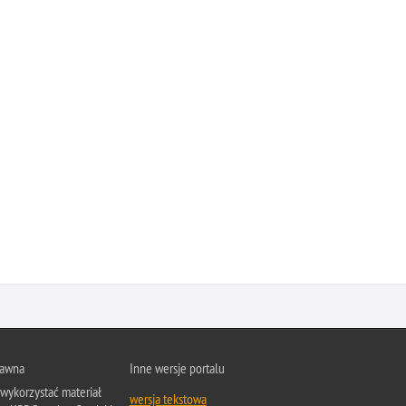
rawna
Inne wersje portalu
wykorzystać materiał
wersja tekstowa