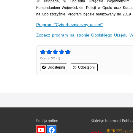
16 listopada, w Opolskim Urzędzie Wojewódzkim 
Komendantem Wojewódzkim Policji w Opolu oraz Kurator
na Opolszczyźnie. Program będzie realizowany do 2019 
Program "Cyberbezpieczny uczeń"
Zobacz program na stronie Opolskiego Urzędu 
Ocena: 5/5 (1)
Udostępnij
Udostępnij
Policja online
Biuletyn Informacji Public
BIP KPP Strzelc