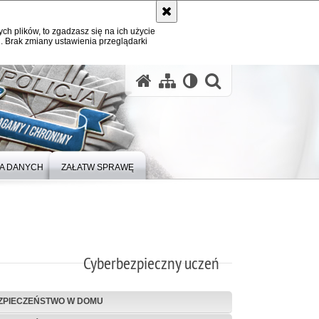
ych plików, to zgadzasz się na ich użycie
. Brak zmiany ustawienia przeglądarki
otwórz wysz
A DANYCH
ZAŁATW SPRAWĘ
Cyberbezpieczny uczeń
ZPIECZEŃSTWO W DOMU