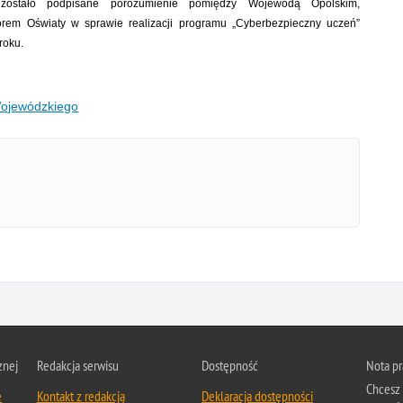
zostało podpisane porozumienie pomiędzy Wojewodą Opolskim,
em Oświaty w sprawie realizacji programu „Cyberbezpieczny uczeń”
roku.
Wojewódzkiego
znej
Redakcja serwisu
Dostępność
Nota p
Chcesz 
e
Kontakt z redakcją
Deklaracja dostępności