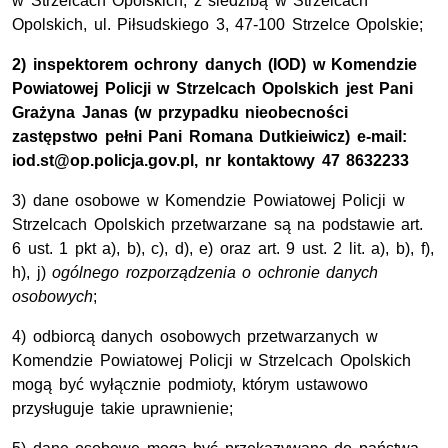
w Strzelcach Opolskich, z siedzibą w Strzelcach
Opolskich, ul. Piłsudskiego 3, 47-100 Strzelce Opolskie;
2) inspektorem ochrony danych (IOD) w Komendzie
Powiatowej Policji w Strzelcach Opolskich jest Pani
Grażyna Janas (w przypadku nieobecności
zastępstwo pełni Pani Romana Dutkieiwicz) e-mail:
iod.st@op.policja.gov.pl, nr kontaktowy 47 8632233
3) dane osobowe w Komendzie Powiatowej Policji w
Strzelcach Opolskich przetwarzane są na podstawie art.
6 ust. 1 pkt a), b), c), d), e) oraz art. 9 ust. 2 lit. a), b), f),
h), j)
ogólnego rozporządzenia o ochronie danych
osobowych
;
4) odbiorcą danych osobowych przetwarzanych w
Komendzie Powiatowej Policji w Strzelcach Opolskich
mogą być wyłącznie podmioty, którym ustawowo
przysługuje takie uprawnienie;